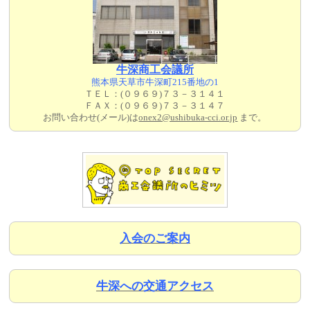
牛深商工会議所
熊本県天草市牛深町215番地の1
ＴＥＬ：(０９６９)７３－３１４１
ＦＡＸ：(０９６９)７３－３１４７
お問い合わせ(メール)は
onex2@ushibuka-cci.or.jp
まで。
入会のご案内
牛深への交通アクセス