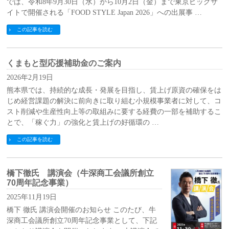
では、令和8年9月30日（水）から10月2日（金）まで東京ビッグサ
イトで開催される「FOOD STYLE Japan 2026」への出展事 …
この記事を読む
くまもと型応援補助金のご案内
2026年2月19日
熊本県では、持続的な成長・発展を目指し、賃上げ原資の確保をは
じめ経営課題の解決に前向きに取り組む小規模事業者に対して、コ
スト削減や生産性向上等の取組みに要する経費の一部を補助するこ
とで、「稼ぐ力」の強化と賃上げの好循環の …
この記事を読む
橋下徹氏 講演会（牛深商工会議所創立
70周年記念事業）
2025年11月19日
橋下 徹氏 講演会開催のお知らせ このたび、牛
深商工会議所創立70周年記念事業として、下記