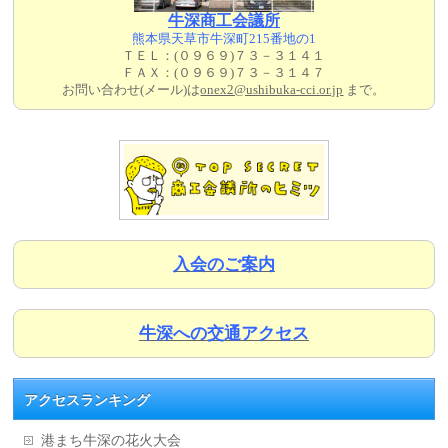
牛深商工会議所
熊本県天草市牛深町215番地の1
ＴＥＬ：(０９６９)７３－３１４１
ＦＡＸ：(０９６９)７３－３１４７
お問い合わせ(メール)は
onex2@ushibuka-cci.or.jp
まで。
入会のご案内
牛深への交通アクセス
アクセスランキング
港まち牛深の花火大会