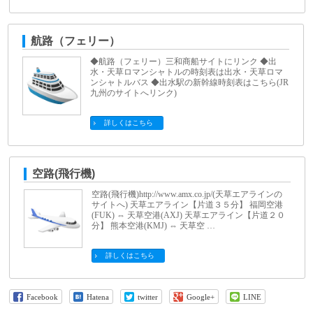
航路（フェリー）
◆航路（フェリー）三和商船サイトにリンク ◆出
水・天草ロマンシャトルの時刻表は出水・天草ロマ
ンシャトルバス ◆出水駅の新幹線時刻表はこちら(JR
九州のサイトへリンク)
詳しくはこちら
空路(飛行機)
空路(飛行機)http://www.amx.co.jp/(天草エアラインの
サイトへ) 天草エアライン【片道３５分】 福岡空港
(FUK) ⇔ 天草空港(AXJ) 天草エアライン【片道２０
分】 熊本空港(KMJ) ⇔ 天草空 …
詳しくはこちら
Facebook
Hatena
twitter
Google+
LINE