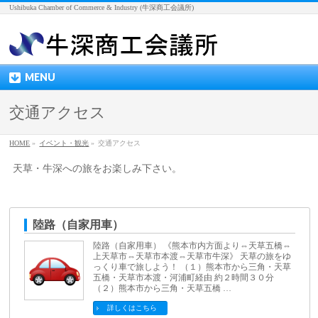
Ushibuka Chamber of Commerce & Industry (牛深商工会議所)
MENU
交通アクセス
HOME
»
イベント・観光
»
交通アクセス
天草・牛深への旅をお楽しみ下さい。
陸路（自家用車）
陸路（自家用車） 《熊本市内方面より⇔天草五橋⇔
上天草市⇔天草市本渡⇔天草市牛深》 天草の旅をゆ
っくり車で旅しよう！ （１）熊本市から三角・天草
五橋・天草市本渡・河浦町経由 約２時間３０分
（２）熊本市から三角・天草五橋 …
詳しくはこちら