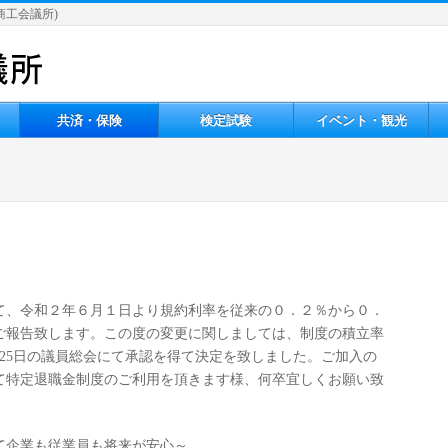
 (牛深商工会議所)
共済・保険
検定試験
イベント・観光
て、令和２年６月１日より規約利率を従来の０．２％から０．
ご報告致します。この度の変更に関しましては、制度の積立率
25日の議員総会にて承認を得て決定を致しました。ご加入の
て特定退職金制度のご利用を頂きます様、何卒宜しくお願い致
て企業も従業員も将来が安心～