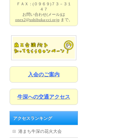
ＦＡＸ：(０９６９)７３－３１
４７
お問い合わせ(メール)は
onex2@ushibuka-cci.or.jp
まで。
入会のご案内
牛深への交通アクセス
アクセスランキング
港まち牛深の花火大会