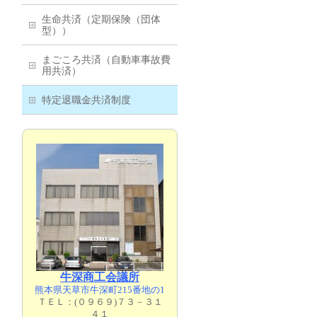
生命共済（定期保険（団体
型））
まごころ共済（自動車事故費
用共済）
特定退職金共済制度
牛深商工会議所
熊本県天草市牛深町215番地の1
ＴＥＬ：(０９６９)７３－３１
４１