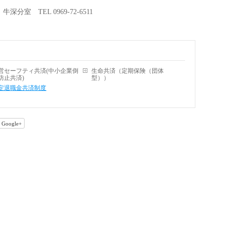
 TEL 0969-72-6511
営セーフティ共済(中小企業倒
生命共済（定期保険（団体
防止共済)
型））
定退職金共済制度
Google+