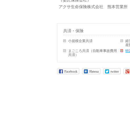
（委託保険会社）
アクサ生命保険株式会社 熊本営業所 牛深分室
共済・保険
小規模企業共済
経
産
まごころ共済（自動車事故費用
特
共済）
Facebook
Hatena
twitter