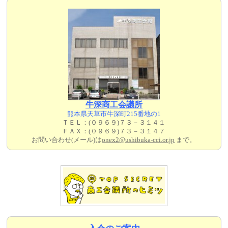
牛深商工会議所
熊本県天草市牛深町215番地の1
ＴＥＬ：(０９６９)７３－３１４１
ＦＡＸ：(０９６９)７３－３１４７
お問い合わせ(メール)は
onex2@ushibuka-cci.or.jp
まで。