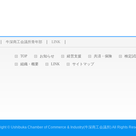
牛深商工会議所青年部
LINK
TOP
お知らせ
経営支援
共済・保険
検定試
組織・概要
LINK
サイトマップ
ight ©
Ushibuka Chamber of Commerce & Industry(牛深商工会議所)
All Rights Res