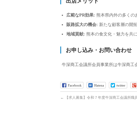
出店メリット
広範なPR効果:
熊本県内外の多くの
販路拡大の機会:
新たな顧客層の開拓
地域貢献:
熊本の食文化・魅力を共に
お申し込み・お問い合わせ
牛深商工会議所会員事業所は牛深商工会議
Facebook
Hatena
twitter
←
【求人募集】令和７年度牛深商工会議所職