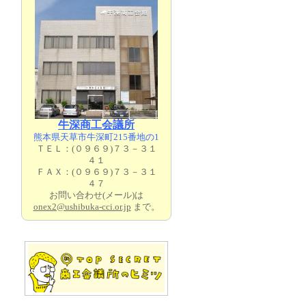
牛深商工会議所
熊本県天草市牛深町215番地の1
ＴＥＬ：(０９６９)７３－３１
４１
ＦＡＸ：(０９６９)７３－３１
４７
お問い合わせ(メール)は
onex2@ushibuka-cci.or.jp
まで。